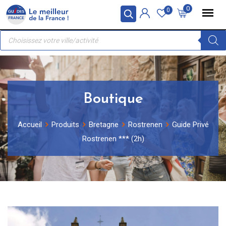
Skip
Panneau de gestion des cookies
0
0
to
Recherche
content
de
produits
Boutique
Accueil
Produits
Bretagne
Rostrenen
Guide Privé
Rostrenen *** (2h)