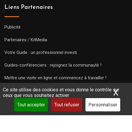
Liens Partenaires
Publicité
Partenaires / KitMedia
Votre Guide : un professionnel investi
Guides-conférenciers : rejoignez la communauté !
Mettre une visite en ligne et commencez à travailler !
Ce site utilise des cookies et vous donne le contrôle sur
X
Mas
ceux que vous souhaitez activer
Tout accepter
Tout refuser
Personnaliser
Copyright Guides 2021. Tous droits réservés.
Développement