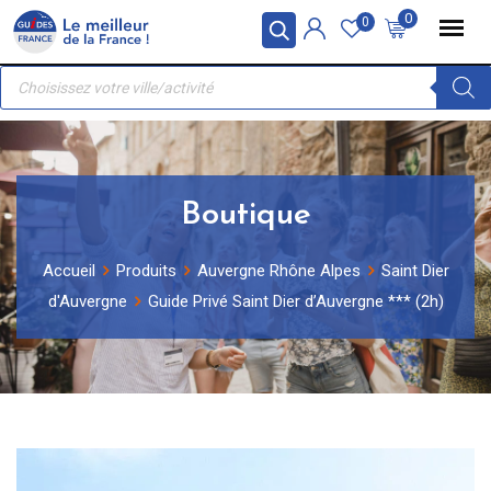
Skip
Panneau de gestion des cookies
0
0
to
Recherche
content
de
produits
Boutique
Accueil
Produits
Auvergne Rhône Alpes
Saint Dier
d'Auvergne
Guide Privé Saint Dier d’Auvergne *** (2h)