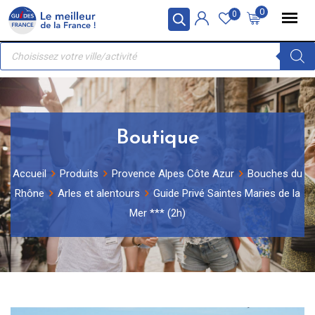
Skip
Panneau de gestion des cookies
0
0
to
Recherche
content
de
produits
Boutique
Accueil
Produits
Provence Alpes Côte Azur
Bouches du
Rhône
Arles et alentours
Guide Privé Saintes Maries de la
Mer *** (2h)