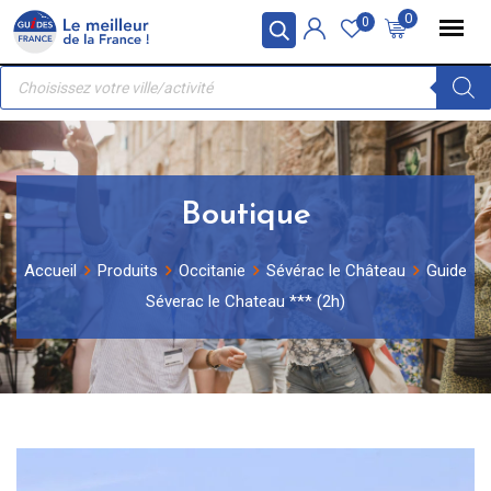
Skip
Panneau de gestion des cookies
0
0
to
Recherche
content
de
produits
Boutique
Accueil
Produits
Occitanie
Sévérac le Château
Guide
Séverac le Chateau *** (2h)