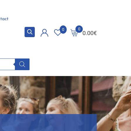
tact
0
0
0.00
€