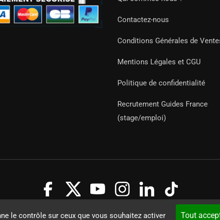
Contactez-nous
Conditions Générales de Vente
Mentions Légales et CGU
Politique de confidentialité
Recrutement Guides France
(stage/emploi)
Guides 2021. Tous droits réservés.
Développement web sur mesure
Tout accep
nne le contrôle sur ceux que vous souhaitez activer