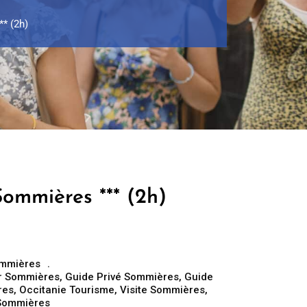
* (2h)
Sommières *** (2h)
mmières
r Sommières
,
Guide Privé Sommières
,
Guide
res
,
Occitanie Tourisme
,
Visite Sommières
,
 Sommières