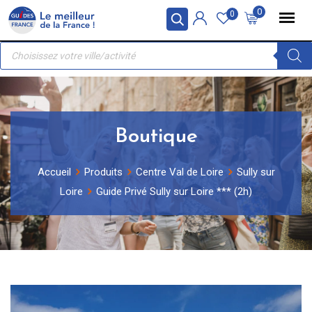
Skip
Panneau de gestion des cookies
0
0
to
Recherche
content
de
produits
Boutique
Accueil
Produits
Centre Val de Loire
Sully sur
Loire
Guide Privé Sully sur Loire *** (2h)