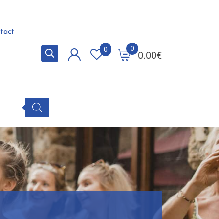
tact
0
0
0.00
€