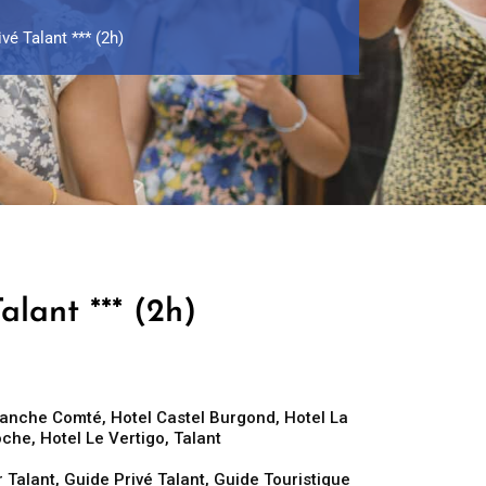
vé Talant *** (2h)
alant *** (2h)
ranche Comté
,
Hotel Castel Burgond
,
Hotel La
oche
,
Hotel Le Vertigo
,
Talant
 Talant
,
Guide Privé Talant
,
Guide Touristique