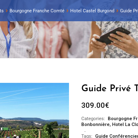
ts
Bourgogne Franche Comté
Hotel Castel Burgond
Guide Pri
Guide Privé T
309.00
€
Categories:
Bourgogne F
Bonbonnière
,
Hotel La Cl
Tags:
Guide Conférencier