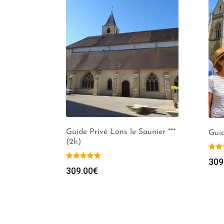
Guide Privé Lons le Saunier ***
Guid
(2h)
309
309.00
€