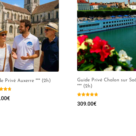
Guide Privé Chalon sur Sa
e Privé Auxerre *** (2h)
*** (2h)
.00
€
309.00
€