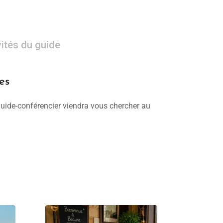
vités du guide
es
 guide-conférencier viendra vous chercher au