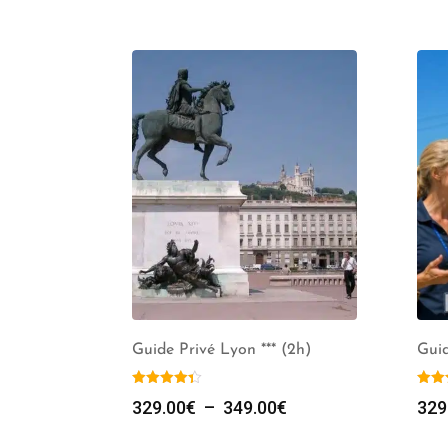
Guide Privé Lyon *** (2h)
Guid
Plage
329.00
€
–
349.00
€
329
de