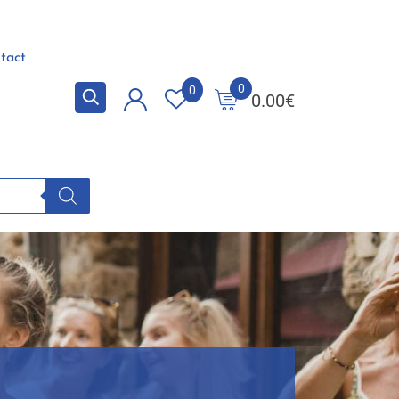
tact
0
0
0.00
€