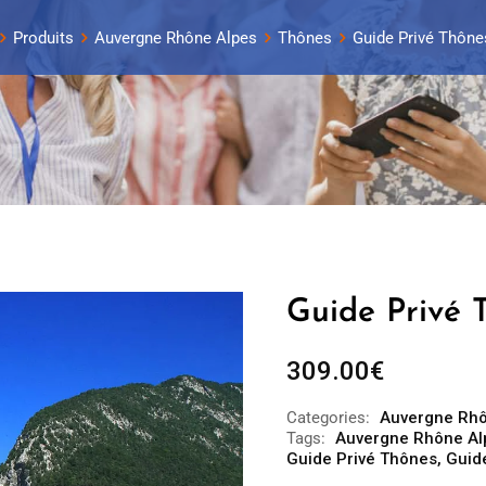
Produits
Auvergne Rhône Alpes
Thônes
Guide Privé Thônes
Guide Privé T
309.00
€
Categories:
Auvergne Rhô
Tags:
Auvergne Rhône Al
Guide Privé Thônes
,
Guid