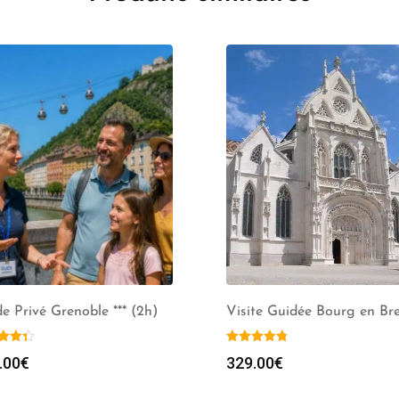
e Privé Grenoble *** (2h)
Visite Guidée Bourg en Br
.00
€
329.00
€