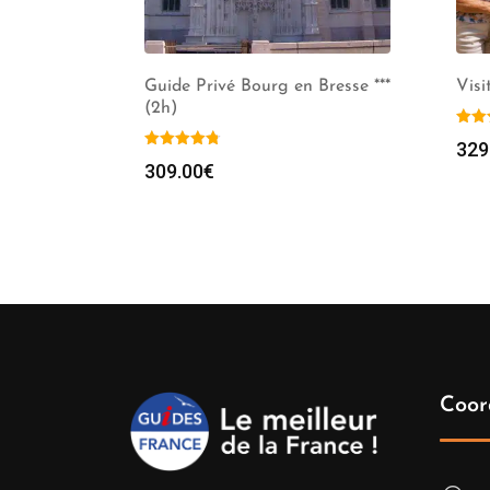
Guide Privé Bourg en Bresse ***
Vis
(2h)
329
309.00
€
Coor