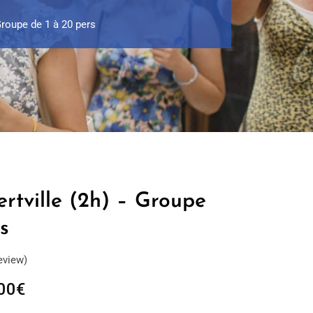
 Groupe de 1 à 20 pers
ertville (2h) – Groupe
s
eview)
Plage
00
€
de