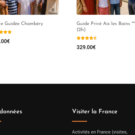
ite Guidée Chambéry
Guide Privé Aix les Bains **
(2h)
.00
€
329.00
€
données
Visiter la France
Activités en France (visites,