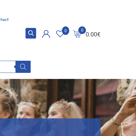
tact
0
0
0.00
€