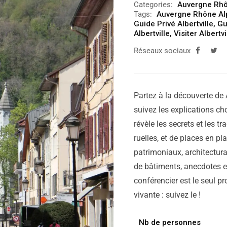
Categories:
Auvergne Rhô
Tags:
Auvergne Rhône Al
Guide Privé Albertville
,
Gu
Albertville
,
Visiter Albertvi
Réseaux sociaux
Partez à la découverte de A
suivez les explications cho
révèle les secrets et les tr
ruelles, et de places en p
patrimoniaux, architectura
de bâtiments, anecdotes et
conférencier est le seul pr
vivante : suivez le !
Nb de personnes