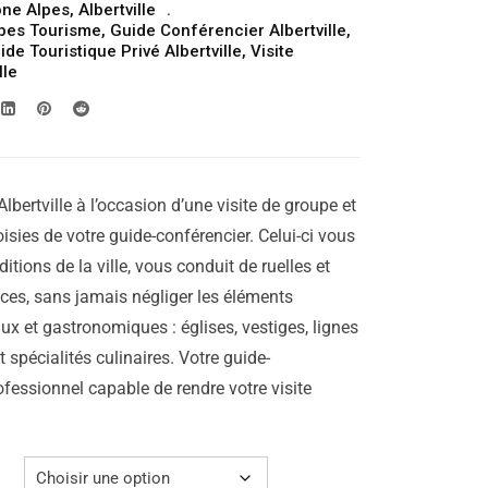
ne Alpes
,
Albertville
prix :
pes Tourisme
,
Guide Conférencier Albertville
,
309.00€
ide Touristique Privé Albertville
,
Visite
lle
à
329.00€
lbertville à l’occasion d’une visite de groupe et
isies de votre guide-conférencier. Celui-ci vous
aditions de la ville, vous conduit de ruelles et
laces, sans jamais négliger les éléments
ux et gastronomiques : églises, vestiges, lignes
 spécialités culinaires. Votre guide-
ofessionnel capable de rendre votre visite