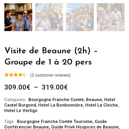
Visite de Beaune (2h) –
Groupe de 1 à 20 pers
(
3
customer reviews)
Plage
309.00
€
–
319.00
€
de
Categories:
Bourgogne Franche Comté
,
Beaune
,
Hotel
prix :
Castel Burgond
,
Hotel La Bonbonnière
,
Hotel La Cloche
,
309.00€
Hotel Le Vertigo
à
Tags:
Bourgogne Franche Comté Tourisme
,
Guide
319.00€
Conférencier Beaune
,
Guide Privé Hospices de Beaune
,