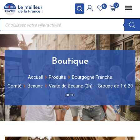
Skip
Panneau de gestion des cookies
0
0
to
Recherche
content
de
produits
Boutique
Accueil
Produits
Bourgogne Franche
Comté
Beaune
Visite de Beaune (2h) – Groupe de 1 à 20
pers