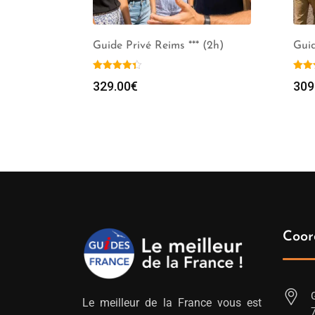
Guide Privé Reims *** (2h)
Guid
329.00
€
309
Coor
Le meilleur de la France vous est