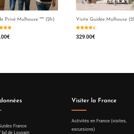
e Privé Mulhouse *** (2h)
Visite Guidée Mulhouse (2
.00
€
329.00
€
données
Visiter la France
Activités en France (visites,
Guides France
excursions)
7 bd de Louvain