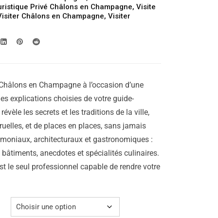
199.00€
uristique Privé Châlons en Champagne
,
Visite
Visiter Châlons en Champagne
,
Visiter
à
249.00€
e Châlons en Champagne à l’occasion d’une
les explications choisies de votre guide-
révèle les secrets et les traditions de la ville,
 ruelles, et de places en places, sans jamais
rimoniaux, architecturaux et gastronomiques :
e bâtiments, anecdotes et spécialités culinaires.
st le seul professionnel capable de rendre votre