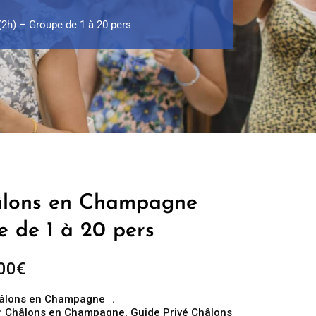
2h) – Groupe de 1 à 20 pers
hâlons en Champagne
e de 1 à 20 pers
Plage
00
€
de
âlons en Champagne
prix :
r Châlons en Champagne
,
Guide Privé Châlons