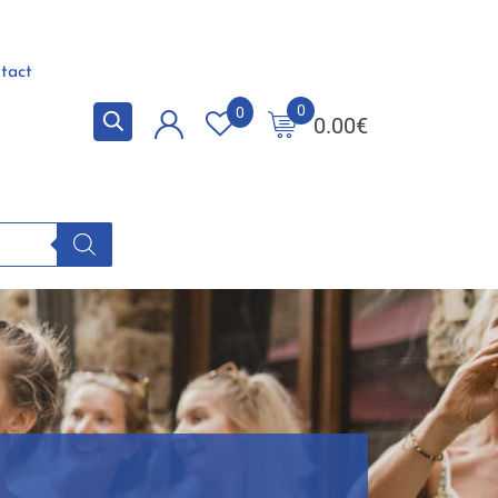
tact
0
0
0.00
€