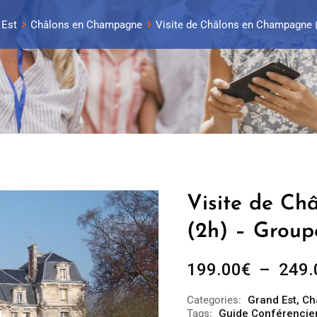
 Est
Châlons en Champagne
Visite de Châlons en Champagne (
Visite de C
(2h) – Group
199.00
€
–
249.
Categories:
Grand Est
,
Ch
Tags:
Guide Conférencie