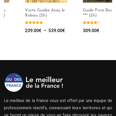
Visite Guidée Azay le
Guide Privé Bourges
Rideau (2h)
*** (2h)
Plage
239.00
€
–
539.00
€
309.00
€
de
prix :
239.00€
à
539.00€
Le meilleur de la France vous est offert par une équipe de
professionnels réactifs, connaissant leurs territoires et qui
se feront un plaisir de vous en faire découvrir les saveurs