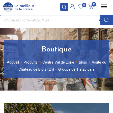
Skip
Panneau de gestion des cookies
0
0
to
Recherche
content
de
produits
Boutique
Accueil
Produits
Centre Val de Loire
Blois
Visite du
Château de Blois (2h) – Groupe de 1 à 20 pers