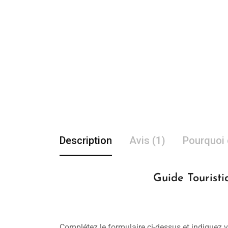
Description
Avis (1)
Pourquoi 
Guide Touristi
Complétez le formulaire ci-dessus et indiquez v