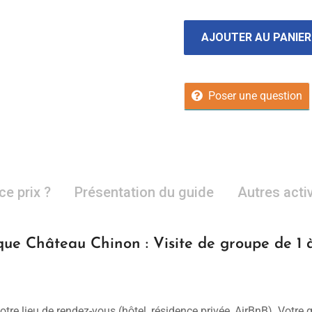
AJOUTER AU PANIER
Poser une question
ce prix ?
Présentation du guide
Autres acti
que Château Chinon : Visite de groupe de 1
otre lieu de rendez-vous (hôtel, résidence privée, AirBnB). Votre