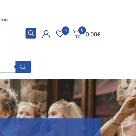
tact
0
0
0.00
€