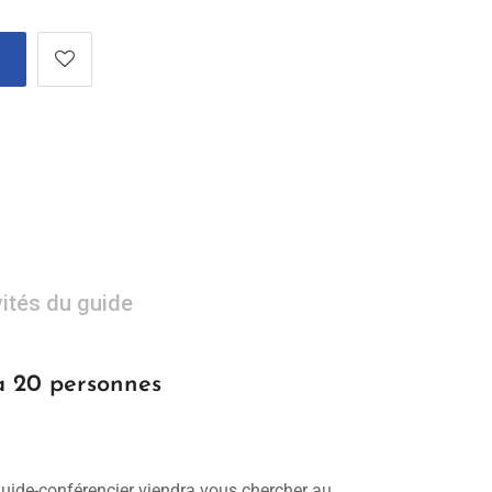
vités du guide
 à 20 personnes
 guide-conférencier viendra vous chercher au