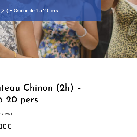
(2h) – Groupe de 1 à 20 pers
âteau Chinon (2h) –
à 20 pers
eview)
Plage
00
€
de