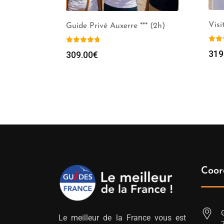
Visi
Guide Privé Auxerre *** (2h)
319
309.00
€
Coor
Le meilleur de la France vous est