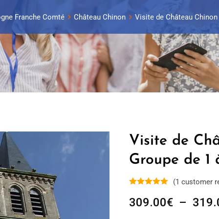
ogne Franche Comté
Château Chinon
Visite de Château Chinon 
Visite de Ch
Groupe de 1 
(
1
customer r
309.00
€
–
319.