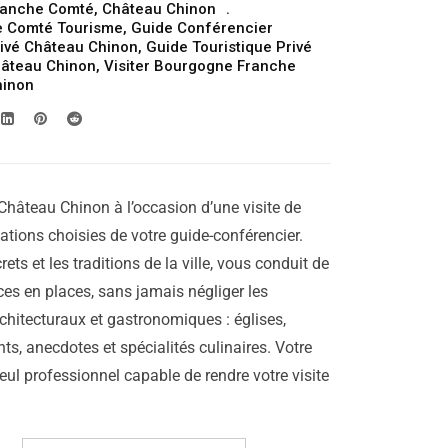
ranche Comté
,
Château Chinon
prix :
e Comté Tourisme
,
Guide Conférencier
309.00€
ivé Château Chinon
,
Guide Touristique Privé
hâteau Chinon
,
Visiter Bourgogne Franche
à
hinon
319.00€
Château Chinon à l’occasion d’une visite de
cations choisies de votre guide-conférencier.
rets et les traditions de la ville, vous conduit de
laces en places, sans jamais négliger les
chitecturaux et gastronomiques : églises,
ts, anecdotes et spécialités culinaires. Votre
seul professionnel capable de rendre votre visite