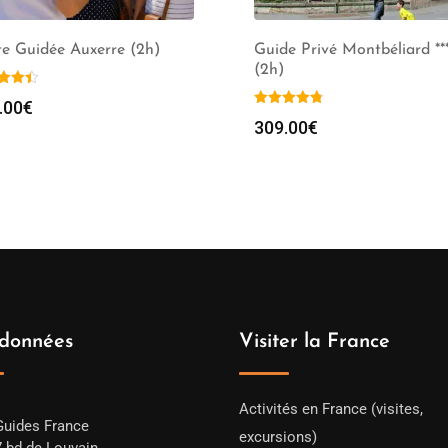
te Guidée Auxerre (2h)
Guide Privé Montbéliard **
(2h)
.00
€
309.00
€
données
Visiter la France
Activités en France (visites,
Guides France
excursions)