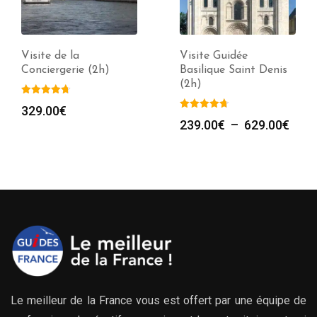
Visite de la
Visite Guidée
Conciergerie (2h)
Basilique Saint Denis
(2h)
329.00
€
Plag
239.00
€
–
629.00
€
de
prix :
239.
à
629.
Le meilleur de la France vous est offert par une équipe de