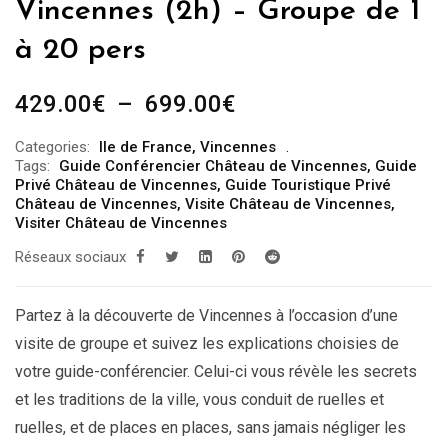
Vincennes (2h) – Groupe de 1
à 20 pers
Plage
429.00
€
–
699.00
€
de
Categories:
Ile de France
,
Vincennes
prix :
Tags:
Guide Conférencier Château de Vincennes
,
Guide
429.00€
Privé Château de Vincennes
,
Guide Touristique Privé
Château de Vincennes
,
Visite Château de Vincennes
,
à
Visiter Château de Vincennes
699.00€
Réseaux sociaux
Partez à la découverte de Vincennes à l’occasion d’une
visite de groupe et suivez les explications choisies de
votre guide-conférencier. Celui-ci vous révèle les secrets
et les traditions de la ville, vous conduit de ruelles et
ruelles, et de places en places, sans jamais négliger les