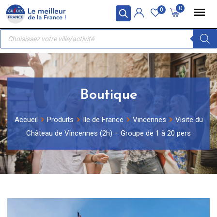
Skip
Panneau de gestion des cookies
0
0
to
Recherche
content
de
produits
Boutique
Accueil
Produits
Ile de France
Vincennes
Visite du
Château de Vincennes (2h) – Groupe de 1 à 20 pers