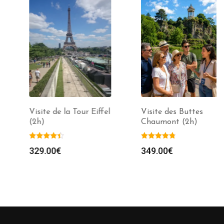
Visite de la Tour Eiffel
Visite des Buttes
(2h)
Chaumont (2h)
329.00
€
349.00
€
e
00€
00€