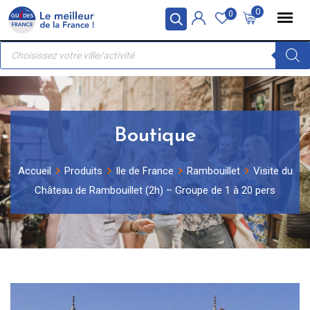
Skip
Panneau de gestion des cookies
0
0
to
Recherche
content
de
produits
Boutique
Accueil
Produits
Ile de France
Rambouillet
Visite du
Château de Rambouillet (2h) – Groupe de 1 à 20 pers