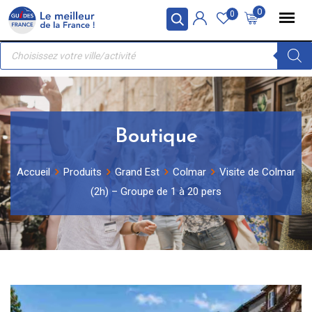
Skip
Panneau de gestion des cookies
0
0
to
Recherche
content
de
produits
Boutique
Accueil
Produits
Grand Est
Colmar
Visite de Colmar
(2h) – Groupe de 1 à 20 pers