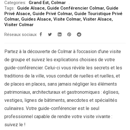
Categories:
Grand Est
,
Colmar
prix :
Tags:
Guide Alsace
,
Guide Conférencier Colmar
,
Guide
199.00€
Privé Alsace
,
Guide Privé Colmar
,
Guide Touristique Privé
Colmar
,
Guides Alsace
,
Visite Colmar
,
Visiter Alsace
,
à
Visiter Colmar
249.00€
Réseaux sociaux
Partez à la découverte de Colmar à l’occasion d’une visite
de groupe et suivez les explications choisies de votre
guide-conférencier. Celui-ci vous révèle les secrets et les
traditions de la ville, vous conduit de ruelles et ruelles, et
de places en places, sans jamais négliger les éléments
patrimoniaux, architecturaux et gastronomiques : églises,
vestiges, lignes de bâtiments, anecdotes et spécialités
culinaires. Votre guide-conférencier est le seul
professionnel capable de rendre votre visite vivante :
suivez le !