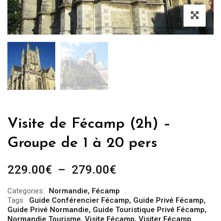
Visite de Fécamp (2h) –
Groupe de 1 à 20 pers
Plage
229.00
€
–
279.00
€
de
Categories:
Normandie
,
Fécamp
prix :
Tags:
Guide Conférencier Fécamp
,
Guide Privé Fécamp
,
229.00€
Guide Privé Normandie
,
Guide Touristique Privé Fécamp
,
Normandie Tourisme
,
Visite Fécamp
,
Visiter Fécamp