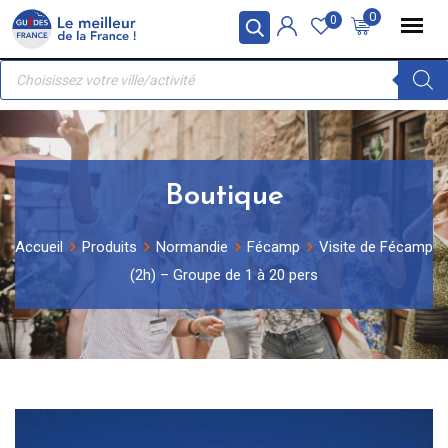
Skip
Panneau de gestion des cookies
0
0
to
Recherche
content
de
produits
Boutique
Accueil
Produits
Normandie
Fécamp
Visite de Fécamp
(2h) – Groupe de 1 à 20 pers