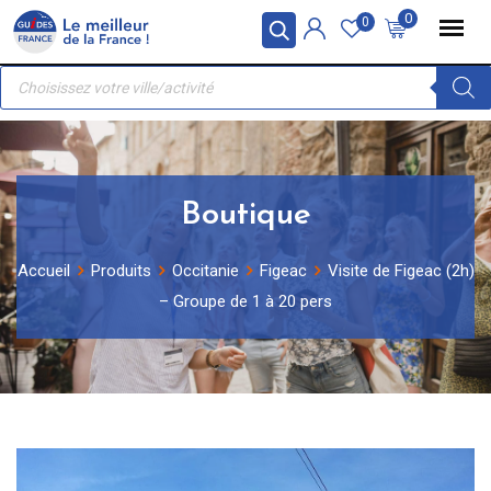
Skip
Panneau de gestion des cookies
0
0
to
Recherche
content
de
produits
Boutique
Accueil
Produits
Occitanie
Figeac
Visite de Figeac (2h)
– Groupe de 1 à 20 pers