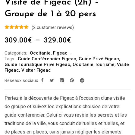
Visite de Figeac (2h) –
Groupe de 1 à 20 pers
(
2
customer reviews)
Plage
309.00
€
–
329.00
€
de
Categories:
Occitanie
,
Figeac
prix :
Tags:
Guide Conférencier Figeac
,
Guide Privé Figeac
,
309.00€
Guide Touristique Privé Figeac
,
Occitanie Tourisme
,
Visite
Figeac
,
Visiter Figeac
à
Réseaux sociaux
329.00€
Partez à la découverte de Figeac à l’occasion d’une visite
de groupe et suivez les explications choisies de votre
guide-conférencier. Celui-ci vous révèle les secrets et les
traditions de la ville, vous conduit de ruelles et ruelles, et
de places en places, sans jamais négliger les éléments