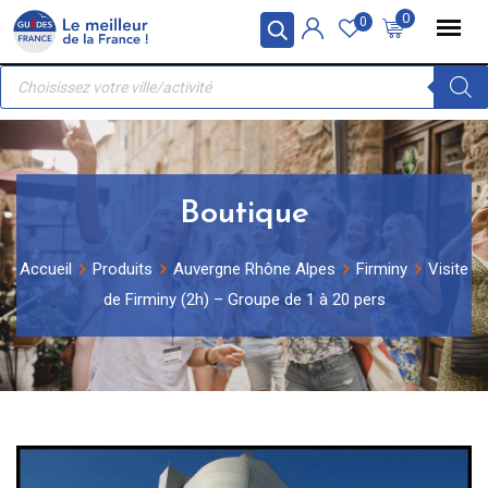
Skip
Panneau de gestion des cookies
0
0
to
Recherche
content
de
produits
Boutique
Accueil
Produits
Auvergne Rhône Alpes
Firminy
Visite
de Firminy (2h) – Groupe de 1 à 20 pers