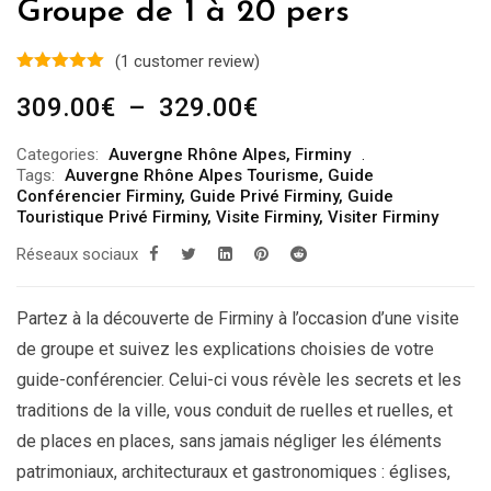
Groupe de 1 à 20 pers
(
1
customer review)
Plage
309.00
€
–
329.00
€
de
Categories:
Auvergne Rhône Alpes
,
Firminy
prix :
Tags:
Auvergne Rhône Alpes Tourisme
,
Guide
309.00€
Conférencier Firminy
,
Guide Privé Firminy
,
Guide
Touristique Privé Firminy
,
Visite Firminy
,
Visiter Firminy
à
Réseaux sociaux
329.00€
Partez à la découverte de Firminy à l’occasion d’une visite
de groupe et suivez les explications choisies de votre
guide-conférencier. Celui-ci vous révèle les secrets et les
traditions de la ville, vous conduit de ruelles et ruelles, et
de places en places, sans jamais négliger les éléments
patrimoniaux, architecturaux et gastronomiques : églises,