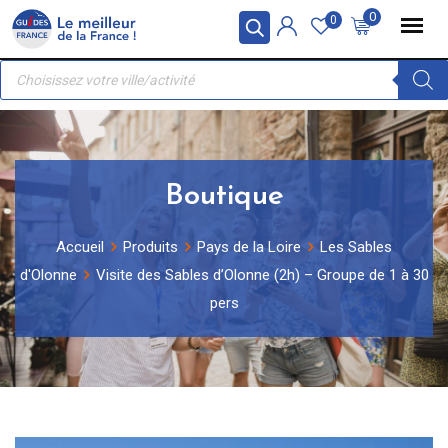
Skip
Panneau de gestion des cookies
0
0
to
Recherche
content
de
produits
Boutique
Accueil
Produits
Pays de la Loire
Les Sables
d'Olonne
Visite des Sables d’Olonne (2h) – Groupe de 1 à 30
pers