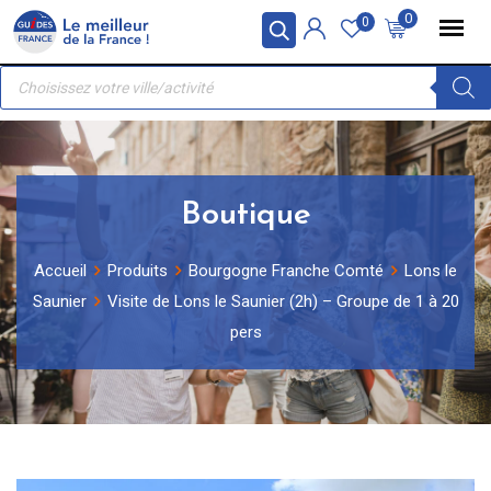
Skip
Panneau de gestion des cookies
0
0
to
Recherche
content
de
produits
Boutique
Accueil
Produits
Bourgogne Franche Comté
Lons le
Saunier
Visite de Lons le Saunier (2h) – Groupe de 1 à 20
pers