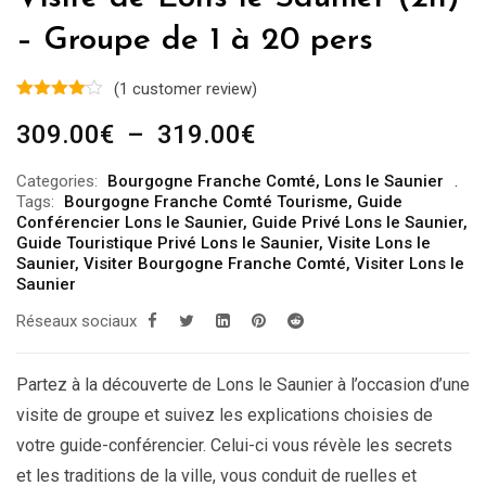
– Groupe de 1 à 20 pers
(
1
customer review)
Plage
309.00
€
–
319.00
€
de
Categories:
Bourgogne Franche Comté
,
Lons le Saunier
prix :
Tags:
Bourgogne Franche Comté Tourisme
,
Guide
309.00€
Conférencier Lons le Saunier
,
Guide Privé Lons le Saunier
,
Guide Touristique Privé Lons le Saunier
,
Visite Lons le
à
Saunier
,
Visiter Bourgogne Franche Comté
,
Visiter Lons le
319.00€
Saunier
Réseaux sociaux
Partez à la découverte de Lons le Saunier à l’occasion d’une
visite de groupe et suivez les explications choisies de
votre guide-conférencier. Celui-ci vous révèle les secrets
et les traditions de la ville, vous conduit de ruelles et