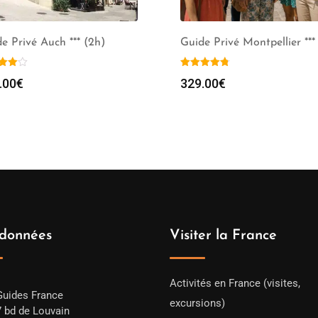
e Privé Auch *** (2h)
Guide Privé Montpellier ***
.00
€
329.00
€
données
Visiter la France
Activités en France (visites,
Guides France
excursions)
7 bd de Louvain