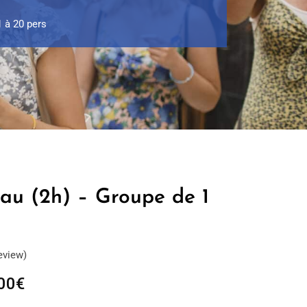
1 à 20 pers
lau (2h) – Groupe de 1
eview)
Plage
00
€
de