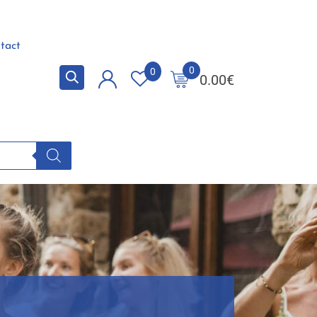
tact
0
0
0.00
€