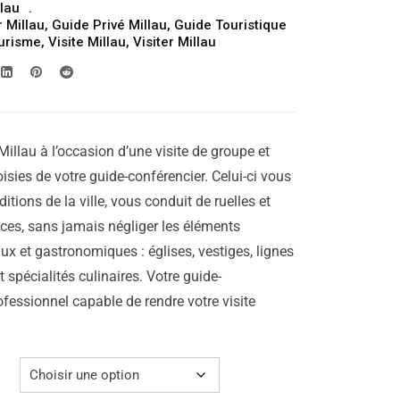
llau
prix :
 Millau
,
Guide Privé Millau
,
Guide Touristique
309.00€
urisme
,
Visite Millau
,
Visiter Millau
à
329.00€
Millau à l’occasion d’une visite de groupe et
isies de votre guide-conférencier. Celui-ci vous
aditions de la ville, vous conduit de ruelles et
laces, sans jamais négliger les éléments
ux et gastronomiques : églises, vestiges, lignes
 spécialités culinaires. Votre guide-
ofessionnel capable de rendre votre visite