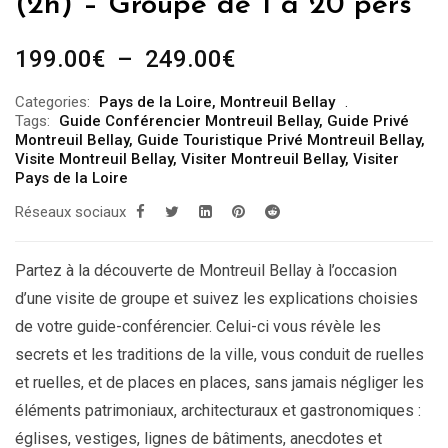
(2h) – Groupe de 1 à 20 pers
Plage
199.00
€
–
249.00
€
de
Categories:
Pays de la Loire
,
Montreuil Bellay
prix :
Tags:
Guide Conférencier Montreuil Bellay
,
Guide Privé
199.00€
Montreuil Bellay
,
Guide Touristique Privé Montreuil Bellay
,
Visite Montreuil Bellay
,
Visiter Montreuil Bellay
,
Visiter
à
Pays de la Loire
249.00€
Réseaux sociaux
Partez à la découverte de Montreuil Bellay à l’occasion
d’une visite de groupe et suivez les explications choisies
de votre guide-conférencier. Celui-ci vous révèle les
secrets et les traditions de la ville, vous conduit de ruelles
et ruelles, et de places en places, sans jamais négliger les
éléments patrimoniaux, architecturaux et gastronomiques :
églises, vestiges, lignes de bâtiments, anecdotes et