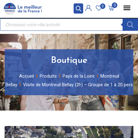
Skip
Panneau de gestion des cookies
0
0
to
Recherche
content
de
produits
Boutique
Accueil
Produits
Pays de la Loire
Montreuil
Bellay
Visite de Montreuil Bellay (2h) – Groupe de 1 à 20 pers