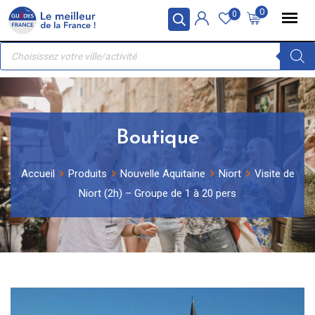
Skip
Panneau de gestion des cookies
0
0
to
Recherche
content
de
produits
Boutique
Accueil
Produits
Nouvelle Aquitaine
Niort
Visite de
Niort (2h) – Groupe de 1 à 20 pers