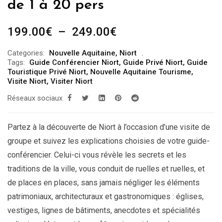
de 1 à 20 pers
Plage
199.00
€
–
249.00
€
de
Categories:
Nouvelle Aquitaine
,
Niort
prix :
Tags:
Guide Conférencier Niort
,
Guide Privé Niort
,
Guide
199.00€
Touristique Privé Niort
,
Nouvelle Aquitaine Tourisme
,
Visite Niort
,
Visiter Niort
à
Réseaux sociaux
249.00€
Partez à la découverte de Niort à l’occasion d’une visite de
groupe et suivez les explications choisies de votre guide-
conférencier. Celui-ci vous révèle les secrets et les
traditions de la ville, vous conduit de ruelles et ruelles, et
de places en places, sans jamais négliger les éléments
patrimoniaux, architecturaux et gastronomiques : églises,
vestiges, lignes de bâtiments, anecdotes et spécialités