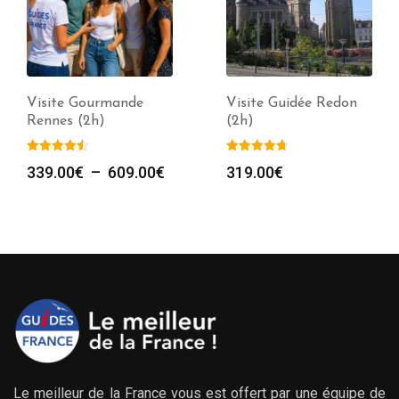
Visite Gourmande
Visite Guidée Redon
Rennes (2h)
(2h)
Plage
339.00
€
–
609.00
€
319.00
€
de
prix :
339.00€
à
609.00€
Le meilleur de la France vous est offert par une équipe de