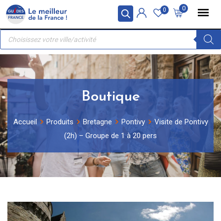
Skip
Panneau de gestion des cookies
0
0
to
Recherche
content
de
produits
Boutique
Accueil
Produits
Bretagne
Pontivy
Visite de Pontivy
(2h) – Groupe de 1 à 20 pers