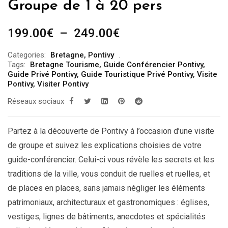
Groupe de 1 à 20 pers
Plage
199.00
€
–
249.00
€
de
Categories:
Bretagne
,
Pontivy
prix :
Tags:
Bretagne Tourisme
,
Guide Conférencier Pontivy
,
199.00€
Guide Privé Pontivy
,
Guide Touristique Privé Pontivy
,
Visite
Pontivy
,
Visiter Pontivy
à
Réseaux sociaux
249.00€
Partez à la découverte de Pontivy à l’occasion d’une visite
de groupe et suivez les explications choisies de votre
guide-conférencier. Celui-ci vous révèle les secrets et les
traditions de la ville, vous conduit de ruelles et ruelles, et
de places en places, sans jamais négliger les éléments
patrimoniaux, architecturaux et gastronomiques : églises,
vestiges, lignes de bâtiments, anecdotes et spécialités