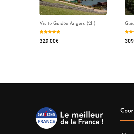
Visite Guidée Angers (2h)
Guid
329.00
€
309
Coor