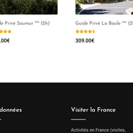
e Privé Saumur *** (2h)
Guide Privé La Baule *** (2
.00
€
309.00
€
données
Visiter la France
Activités en France (visites,