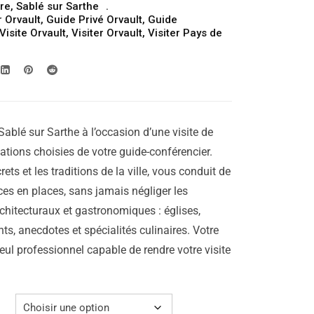
ire
,
Sablé sur Sarthe
prix :
 Orvault
,
Guide Privé Orvault
,
Guide
199.00€
Visite Orvault
,
Visiter Orvault
,
Visiter Pays de
à
249.00€
Sablé sur Sarthe à l’occasion d’une visite de
cations choisies de votre guide-conférencier.
rets et les traditions de la ville, vous conduit de
laces en places, sans jamais négliger les
chitecturaux et gastronomiques : églises,
ts, anecdotes et spécialités culinaires. Votre
seul professionnel capable de rendre votre visite