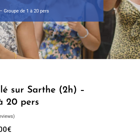
 – Groupe de 1 à 20 pers
lé sur Sarthe (2h) –
à 20 pers
eviews)
Plage
00
€
de