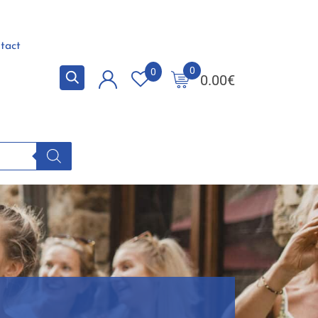
tact
0
0
0.00
€