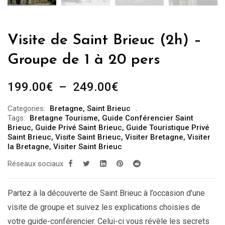
Visite de Saint Brieuc (2h) –
Groupe de 1 à 20 pers
Plage
199.00
€
–
249.00
€
de
Categories:
Bretagne
,
Saint Brieuc
prix :
Tags:
Bretagne Tourisme
,
Guide Conférencier Saint
199.00€
Brieuc
,
Guide Privé Saint Brieuc
,
Guide Touristique Privé
Saint Brieuc
,
Visite Saint Brieuc
,
Visiter Bretagne
,
Visiter
à
la Bretagne
,
Visiter Saint Brieuc
249.00€
Réseaux sociaux
Partez à la découverte de Saint Brieuc à l’occasion d’une
visite de groupe et suivez les explications choisies de
votre guide-conférencier. Celui-ci vous révèle les secrets