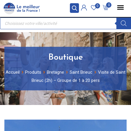
Skip
Panneau de gestion des cookies
0
0
to
Recherche
content
de
produits
Boutique
Accueil
Produits
Bretagne
Saint Brieuc
Visite de Saint
Brieuc (2h) – Groupe de 1 à 20 pers