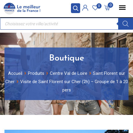
Skip
Panneau de gestion des cookies
0
0
to
Recherche
content
de
produits
Boutique
Accueil
Produits
Centre Val de Loire
Saint Florent sur
Cher
Visite de Saint Florent sur Cher (2h) – Groupe de 1 à 20
pers