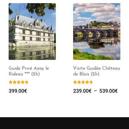
Guide Privé Azay le
Visite Guidée Château
Rideau *** (2h)
de Blois (2h)
Plag
399.00
€
239.00
€
–
539.00
€
de
prix :
239.
à
539.