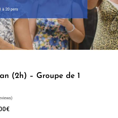
1 à 20 pers
dan (2h) – Groupe de 1
eviews)
Plage
00
€
de