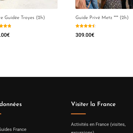
te Guidée Troyes (2h)
Guide Privé Metz *** (2h)
.00
€
309.00
€
données
Visiter la France
Activités en France (visites,
Guides France
excursions)