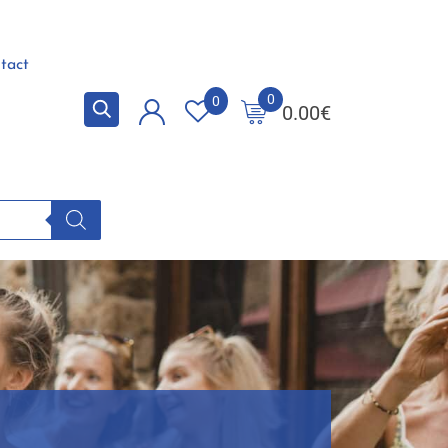
tact
0
0
0.00
€