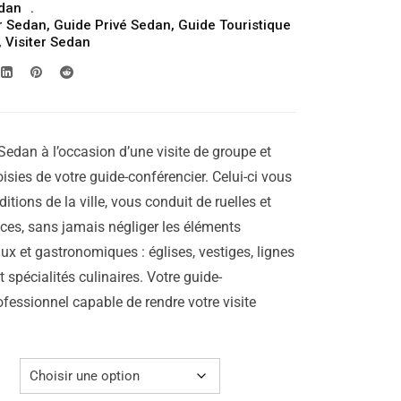
dan
prix :
r Sedan
,
Guide Privé Sedan
,
Guide Touristique
199.00€
,
Visiter Sedan
à
249.00€
Sedan à l’occasion d’une visite de groupe et
isies de votre guide-conférencier. Celui-ci vous
aditions de la ville, vous conduit de ruelles et
laces, sans jamais négliger les éléments
ux et gastronomiques : églises, vestiges, lignes
 spécialités culinaires. Votre guide-
ofessionnel capable de rendre votre visite