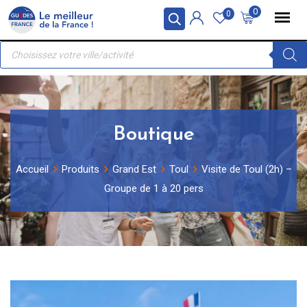
Skip
Panneau de gestion des cookies
0
0
to
Recherche
content
de
produits
Boutique
Accueil
Produits
Grand Est
Toul
Visite de Toul (2h) –
Groupe de 1 à 20 pers