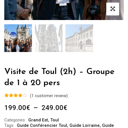
Visite de Toul (2h) – Groupe
de 1 à 20 pers
(
1
customer review)
Plage
199.00
€
–
249.00
€
de
Categories:
Grand Est
,
Toul
prix :
Tags:
Guide Conférencier Toul
,
Guide Lorraine
,
Guide