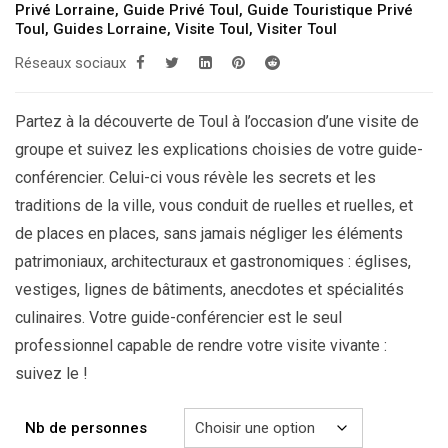
199.00€
Privé Lorraine
,
Guide Privé Toul
,
Guide Touristique Privé
Toul
,
Guides Lorraine
,
Visite Toul
,
Visiter Toul
à
Réseaux sociaux
249.00€
Partez à la découverte de Toul à l’occasion d’une visite de
groupe et suivez les explications choisies de votre guide-
conférencier. Celui-ci vous révèle les secrets et les
traditions de la ville, vous conduit de ruelles et ruelles, et
de places en places, sans jamais négliger les éléments
patrimoniaux, architecturaux et gastronomiques : églises,
vestiges, lignes de bâtiments, anecdotes et spécialités
culinaires. Votre guide-conférencier est le seul
professionnel capable de rendre votre visite vivante :
suivez le !
Nb de personnes