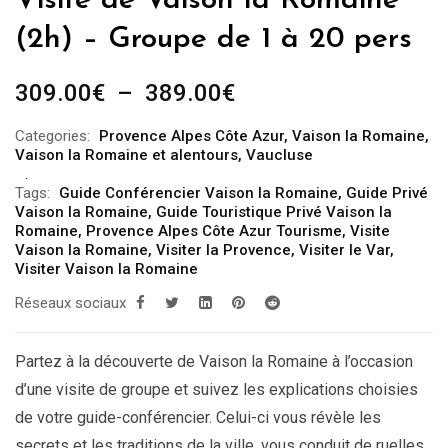
Visite de Vaison la Romaine
(2h) – Groupe de 1 à 20 pers
Plage
309.00
€
–
389.00
€
de
Categories:
Provence Alpes Côte Azur
,
Vaison la Romaine
,
prix :
Vaison la Romaine et alentours
,
Vaucluse
309.00€
Tags:
Guide Conférencier Vaison la Romaine
,
Guide Privé
à
Vaison la Romaine
,
Guide Touristique Privé Vaison la
389.00€
Romaine
,
Provence Alpes Côte Azur Tourisme
,
Visite
Vaison la Romaine
,
Visiter la Provence
,
Visiter le Var
,
Visiter Vaison la Romaine
Réseaux sociaux
Partez à la découverte de Vaison la Romaine à l’occasion
d’une visite de groupe et suivez les explications choisies
de votre guide-conférencier. Celui-ci vous révèle les
secrets et les traditions de la ville, vous conduit de ruelles