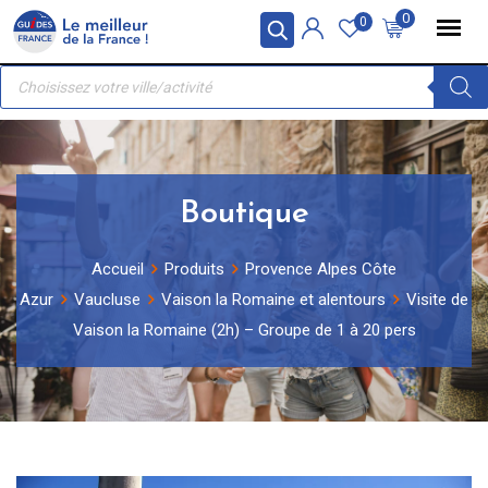
Skip
Panneau de gestion des cookies
0
0
to
Recherche
content
de
produits
Boutique
Accueil
Produits
Provence Alpes Côte
Azur
Vaucluse
Vaison la Romaine et alentours
Visite de
Vaison la Romaine (2h) – Groupe de 1 à 20 pers