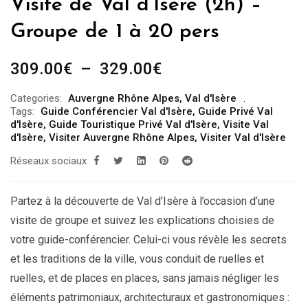
Visite de Val d’Isère (2h) –
Groupe de 1 à 20 pers
Plage
309.00
€
–
329.00
€
de
Categories:
Auvergne Rhône Alpes
,
Val d'Isère
prix :
Tags:
Guide Conférencier Val d'Isère
,
Guide Privé Val
309.00€
d'Isère
,
Guide Touristique Privé Val d'Isère
,
Visite Val
d'Isère
,
Visiter Auvergne Rhône Alpes
,
Visiter Val d'Isère
à
Réseaux sociaux
329.00€
Partez à la découverte de Val d’Isère à l’occasion d’une
visite de groupe et suivez les explications choisies de
votre guide-conférencier. Celui-ci vous révèle les secrets
et les traditions de la ville, vous conduit de ruelles et
ruelles, et de places en places, sans jamais négliger les
éléments patrimoniaux, architecturaux et gastronomiques :