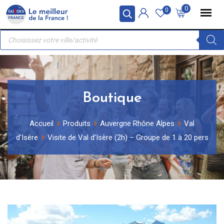
Skip
Panneau de gestion des cookies
0
0
to
Recherche
content
de
produits
Boutique
Accueil
Produits
Auvergne Rhône Alpes
Val
d'Isère
Visite de Val d’Isère (2h) – Groupe de 1 à 20 pers