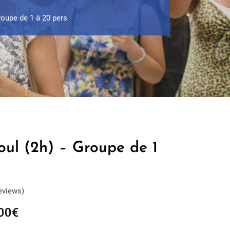
roupe de 1 à 20 pers
oul (2h) – Groupe de 1
eviews)
Plage
00
€
de