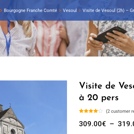
Bourgogne Franche Comté
Vesoul
Visite de Vesoul (2h) – G
Visite de Ves
à 20 pers
(
2
customer r
309.00
€
–
319.