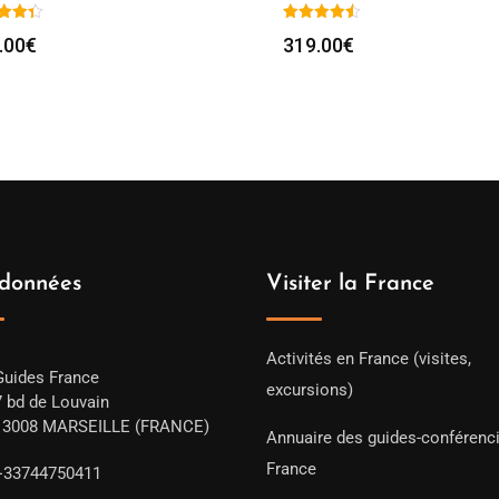
.00
€
319.00
€
données
Visiter la France
Activités en France (visites,
Guides France
excursions)
7 bd de Louvain
13008 MARSEILLE (FRANCE)
Annuaire des guides-conférenc
France
+33744750411