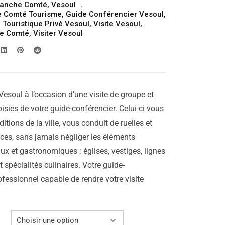
ranche Comté
,
Vesoul
prix :
e Comté Tourisme
,
Guide Conférencier Vesoul
,
309.00€
 Touristique Privé Vesoul
,
Visite Vesoul
,
he Comté
,
Visiter Vesoul
à
319.00€
Vesoul à l’occasion d’une visite de groupe et
isies de votre guide-conférencier. Celui-ci vous
aditions de la ville, vous conduit de ruelles et
laces, sans jamais négliger les éléments
ux et gastronomiques : églises, vestiges, lignes
 spécialités culinaires. Votre guide-
ofessionnel capable de rendre votre visite