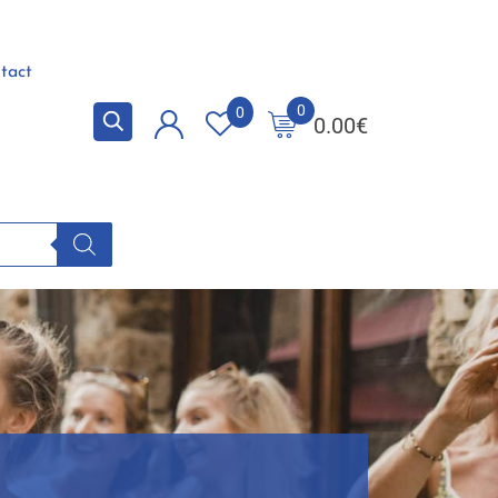
tact
0
0
0.00
€