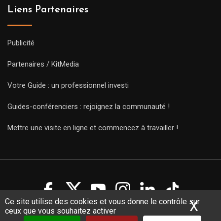
Liens Partenaires
Publicité
Partenaires / KitMedia
Votre Guide : un professionnel investi
Guides-conférenciers : rejoignez la communauté !
Mettre une visite en ligne et commencez à travailler !
Ce site utilise des cookies et vous donne le contrôle sur
X
Mas
ceux que vous souhaitez activer
Copyright Guides 2021. Tous droits réservés.
Développement