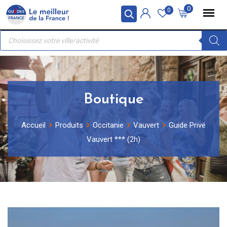
Skip
Panneau de gestion des cookies
0
0
to
Recherche
content
de
produits
Boutique
Accueil
Produits
Occitanie
Vauvert
Guide Privé
Vauvert *** (2h)