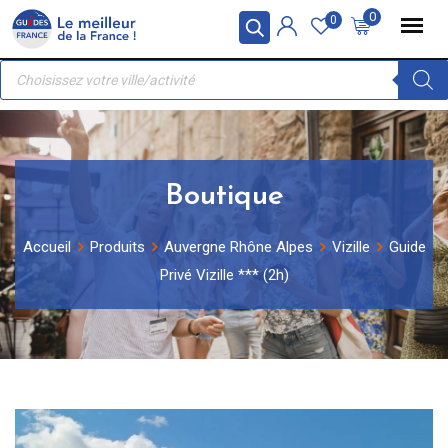
Skip
Panneau de gestion des cookies
0
0
to
Recherche
content
de
produits
Boutique
Accueil
Produits
Auvergne Rhône Alpes
Vizille
Guide
Privé Vizille *** (2h)