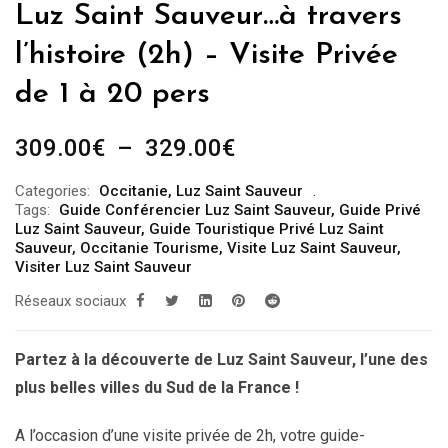
Luz Saint Sauveur…à travers
l’histoire (2h) – Visite Privée
de 1 à 20 pers
Plage
309.00
€
–
329.00
€
de
Categories:
Occitanie
,
Luz Saint Sauveur
prix :
Tags:
Guide Conférencier Luz Saint Sauveur
,
Guide Privé
309.00€
Luz Saint Sauveur
,
Guide Touristique Privé Luz Saint
Sauveur
,
Occitanie Tourisme
,
Visite Luz Saint Sauveur
,
à
Visiter Luz Saint Sauveur
329.00€
Réseaux sociaux
Partez à la découverte de Luz Saint Sauveur, l’une des
plus belles villes du Sud de la France !
A l’occasion d’une visite privée de 2h, votre guide-