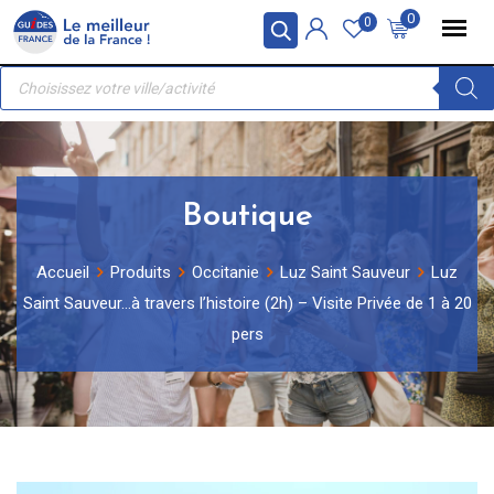
Skip
Panneau de gestion des cookies
0
0
to
Recherche
content
de
produits
Boutique
Accueil
Produits
Occitanie
Luz Saint Sauveur
Luz
Saint Sauveur…à travers l’histoire (2h) – Visite Privée de 1 à 20
pers