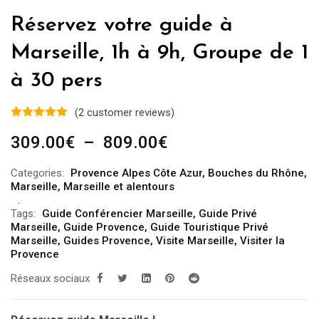
Réservez votre guide à
Marseille, 1h à 9h, Groupe de 1
à 30 pers
(
2
customer reviews)
Plage
309.00
€
–
809.00
€
de
Categories:
Provence Alpes Côte Azur
,
Bouches du Rhône
,
prix :
Marseille
,
Marseille et alentours
309.00€
Tags:
Guide Conférencier Marseille
,
Guide Privé
à
Marseille
,
Guide Provence
,
Guide Touristique Privé
809.00€
Marseille
,
Guides Provence
,
Visite Marseille
,
Visiter la
Provence
Réseaux sociaux