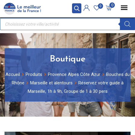
Skip
Panneau de gestion des cookies
0
0
to
Recherche
content
de
produits
Boutique
Accueil
Produits
Provence Alpes Côte Azur
Bouches du
Rhône
Marseille et alentours
Réservez votre guide à
Marseille, 1h à 9h, Groupe de 1 à 30 pers