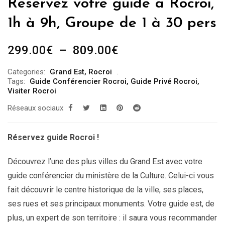
Réservez votre guide à Rocroi,
1h à 9h, Groupe de 1 à 30 pers
Plage
299.00
€
–
809.00
€
de
Categories:
Grand Est
,
Rocroi
prix :
Tags:
Guide Conférencier Rocroi
,
Guide Privé Rocroi
,
299.00€
Visiter Rocroi
à
Réseaux sociaux
809.00€
Réservez guide Rocroi !
Découvrez l’une des plus villes du Grand Est avec votre
guide conférencier du ministère de la Culture. Celui-ci vous
fait découvrir le centre historique de la ville, ses places,
ses rues et ses principaux monuments. Votre guide est, de
plus, un expert de son territoire : il saura vous recommander