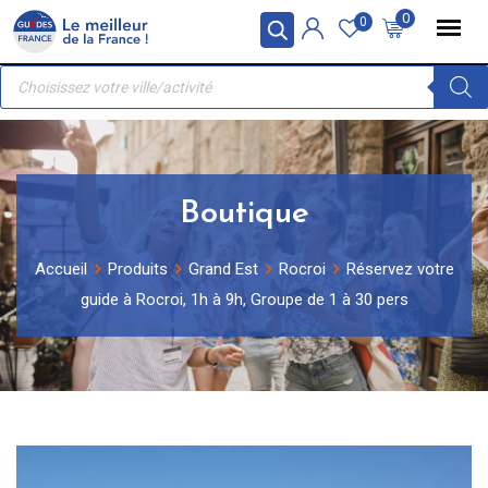
Skip
Panneau de gestion des cookies
0
0
to
Recherche
content
de
produits
Boutique
Accueil
Produits
Grand Est
Rocroi
Réservez votre
guide à Rocroi, 1h à 9h, Groupe de 1 à 30 pers