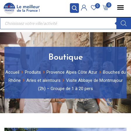
Skip
Panneau de gestion des cookies
0
0
to
Recherche
content
de
produits
Boutique
Accueil
Produits
Provence Alpes Côte Azur
Bouches du
Rhône
Arles et alentours
Visite Abbaye de Montmajour
(2h) – Groupe de 1 à 20 pers