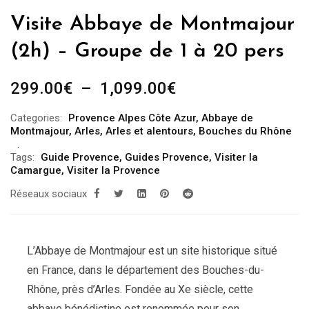
Visite Abbaye de Montmajour
(2h) – Groupe de 1 à 20 pers
Plage
299.00
€
–
1,099.00
€
de
Categories:
Provence Alpes Côte Azur
,
Abbaye de
prix :
Montmajour
,
Arles
,
Arles et alentours
,
Bouches du Rhône
299.00€
Tags:
Guide Provence
,
Guides Provence
,
Visiter la
à
Camargue
,
Visiter la Provence
1,099.00€
Réseaux sociaux
L’Abbaye de Montmajour est un site historique situé
en France, dans le département des Bouches-du-
Rhône, près d’Arles. Fondée au Xe siècle, cette
abbaye bénédictine est renommée pour son