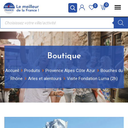
Skip
Panneau de gestion des cookies
0
0
to
Recherche
content
de
produits
Boutique
Accueil
Produits
Provence Alpes Côte Azur
Bouches du
Rhône
Arles et alentours
Visite Fondation Luma (2h)