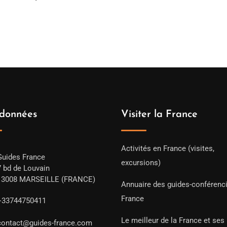
de
prix :
389.00€
à
1,029.00€
données
Visiter la France
Activités en France (visites,
Guides France
excursions)
7 bd de Louvain
13008 MARSEILLE (FRANCE)
Annuaire des guides-conférenc
France
+33744750411
Le meilleur de la France et ses
contact@guides-france.com