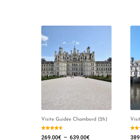
Visite Guidée Chambord (2h)
Visi
Plage
269.00
€
–
639.00
€
389