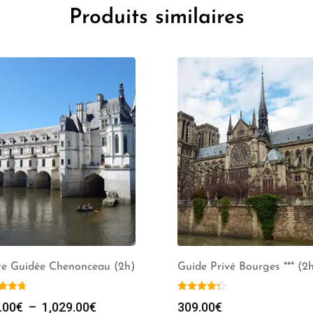
Produits similaires
te Guidée Chenonceau (2h)
Guide Privé Bourges *** (2
Plage
.00
€
–
1,029.00
€
309.00
€