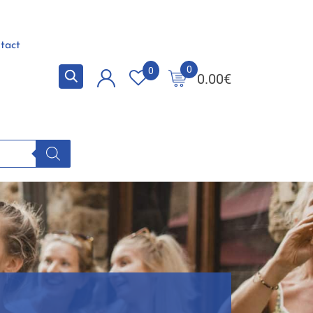
tact
0
0
0.00
€