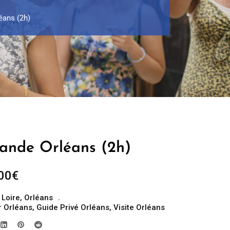
éans (2h)
ande Orléans (2h)
Plage
00
€
de
 Loire
,
Orléans
prix :
r Orléans
,
Guide Privé Orléans
,
Visite Orléans
269.00€