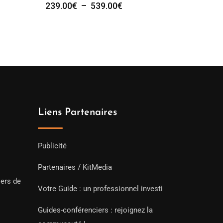
Plage
239.00
€
–
539.00
€
de
prix :
239.00€
à
539.00€
Liens Partenaires
Publicité
Partenaires / KitMedia
iers de
Votre Guide : un professionnel investi
Guides-conférenciers : rejoignez la