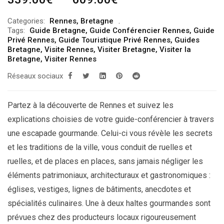
de
Categories:
Rennes
,
Bretagne
prix :
Tags:
Guide Bretagne
,
Guide Conférencier Rennes
,
Guide
339.00€
Privé Rennes
,
Guide Touristique Privé Rennes
,
Guides
Bretagne
,
Visite Rennes
,
Visiter Bretagne
,
Visiter la
à
Bretagne
,
Visiter Rennes
609.00€
Réseaux sociaux
Partez à la découverte de Rennes et suivez les
explications choisies de votre guide-conférencier à travers
une escapade gourmande. Celui-ci vous révèle les secrets
et les traditions de la ville, vous conduit de ruelles et
ruelles, et de places en places, sans jamais négliger les
éléments patrimoniaux, architecturaux et gastronomiques :
églises, vestiges, lignes de bâtiments, anecdotes et
spécialités culinaires. Une à deux haltes gourmandes sont
prévues chez des producteurs locaux rigoureusement