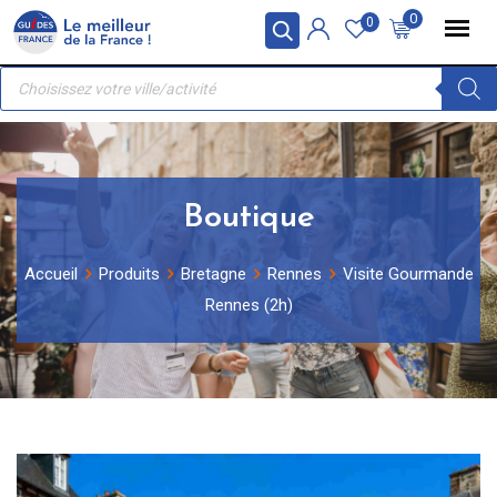
Skip
Panneau de gestion des cookies
0
0
to
Recherche
content
de
produits
Boutique
Accueil
Produits
Bretagne
Rennes
Visite Gourmande
Rennes (2h)