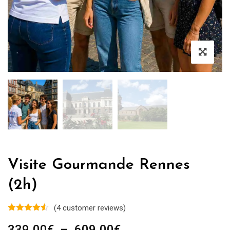
Visite Gourmande Rennes
(2h)
(
4
customer reviews)
Plage
339.00
€
–
609.00
€