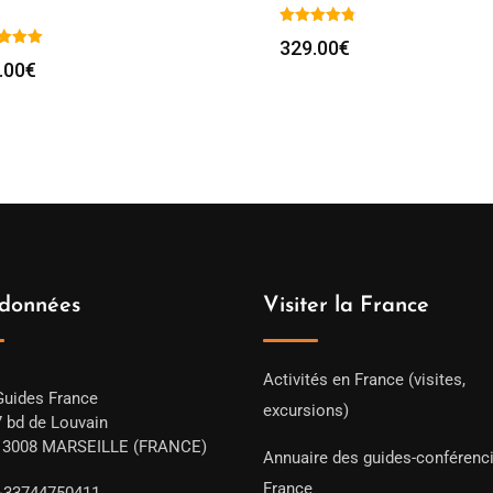
329.00
€
.00
€
données
Visiter la France
Activités en France (visites,
Guides France
excursions)
7 bd de Louvain
13008 MARSEILLE (FRANCE)
Annuaire des guides-conférenc
France
+33744750411