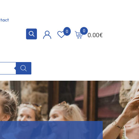
tact
0
0
0.00
€