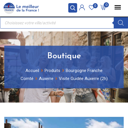
Skip
Panneau de gestion des cookies
0
0
to
Recherche
content
de
produits
Boutique
Accueil
Produits
Bourgogne Franche
Comté
Auxerre
Visite Guidée Auxerre (2h)