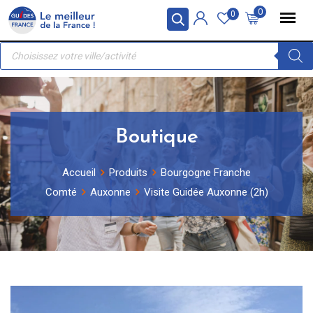
Skip
Panneau de gestion des cookies
0
0
to
Recherche
content
de
produits
Boutique
Accueil
Produits
Bourgogne Franche
Comté
Auxonne
Visite Guidée Auxonne (2h)