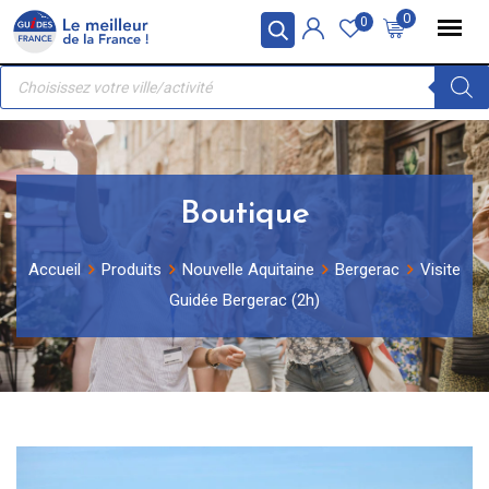
Skip
Panneau de gestion des cookies
0
0
to
Recherche
content
de
produits
Boutique
Accueil
Produits
Nouvelle Aquitaine
Bergerac
Visite
Guidée Bergerac (2h)