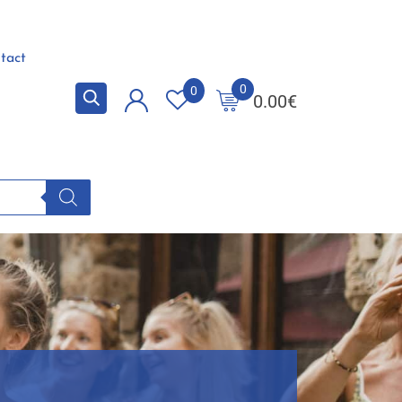
tact
0
0
0.00
€