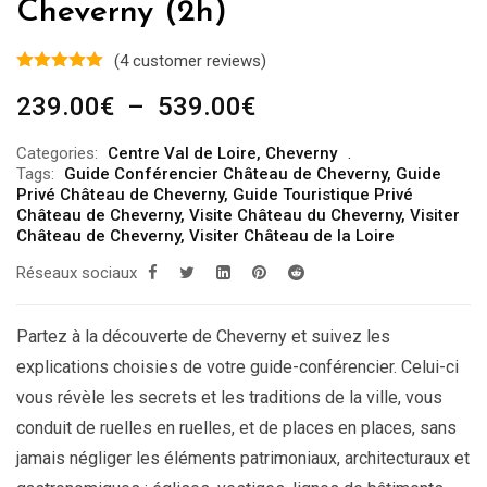
Cheverny (2h)
(
4
customer reviews)
Plage
239.00
€
–
539.00
€
de
Categories:
Centre Val de Loire
,
Cheverny
prix :
Tags:
Guide Conférencier Château de Cheverny
,
Guide
239.00€
Privé Château de Cheverny
,
Guide Touristique Privé
Château de Cheverny
,
Visite Château du Cheverny
,
Visiter
à
Château de Cheverny
,
Visiter Château de la Loire
539.00€
Réseaux sociaux
Partez à la découverte de Cheverny et suivez les
explications choisies de votre guide-conférencier. Celui-ci
vous révèle les secrets et les traditions de la ville, vous
conduit de ruelles en ruelles, et de places en places, sans
jamais négliger les éléments patrimoniaux, architecturaux et