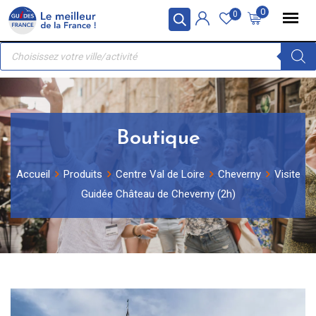
Skip
Panneau de gestion des cookies
0
0
to
Recherche
content
de
produits
Boutique
Accueil
Produits
Centre Val de Loire
Cheverny
Visite
Guidée Château de Cheverny (2h)