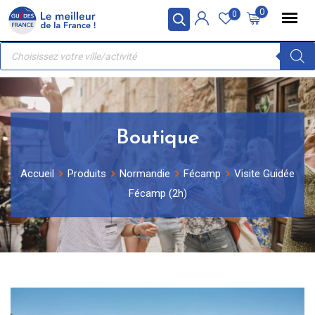
Skip
Panneau de gestion des cookies
0
0
to
Recherche
content
de
produits
Boutique
Accueil
Produits
Normandie
Fécamp
Visite Guidée
Fécamp (2h)