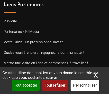
Liens Partenaires
Publicité
Partenaires / KitMedia
Votre Guide : un professionnel investi
Guides-conférenciers : rejoignez la communauté !
Mettre une visite en ligne et commencez à travailler !
Ce site utilise des cookies et vous donne le contrôle sur
X
Mas
ceux que vous souhaitez activer
Tout accepter
Tout refuser
Personnaliser
Copyright Guides 2021. Tous droits réservés.
Développement