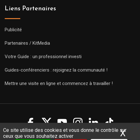
Liens Partenaires
Publicité
Partenaires / KitMedia
Votre Guide : un professionnel investi
Guides-conférenciers : rejoignez la communauté !
Mettre une visite en ligne et commencez à travailler !
Ce site utilise des cookies et vous donne le contrôle sur
X
Mas
ceux que vous souhaitez activer
Copyright Guides 2021. Tous droits réservés.
Développement