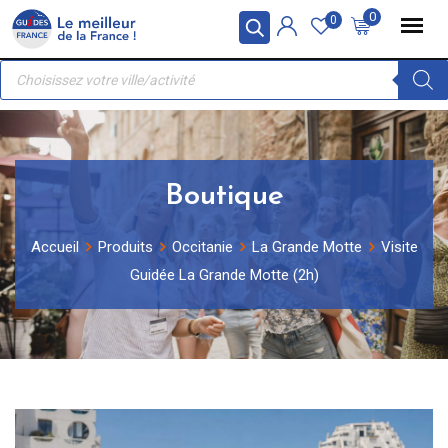
Skip
Panneau de gestion des cookies
0
0
to
Recherche
content
de
produits
Boutique
Accueil
Produits
Occitanie
La Grande Motte
Visite
Guidée La Grande Motte (2h)